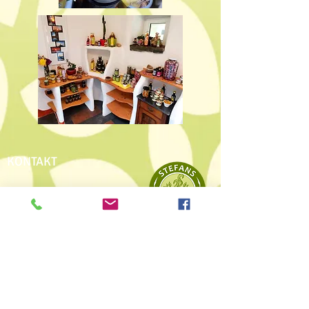
KONTAKT
Stefans Kräuterkosmos
Stefan Stecher
Posselsdorf 21,
A
-3753 Pernegg
Mobil: 0699 /
127 55 126
E-Mail >>>
ANGEBOT