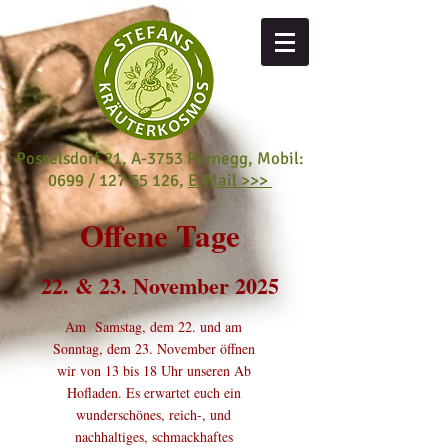
Posselsdorf 21, A-3753 Pernegg,
Mobil:
0699 /
127 55 126
,
E-Mail >>>
Offene Tage
22. & 23. November 2025
Am
Samstag, dem 22. und am
Sonntag, dem 23. November öffnen
wir von 13 bis 18 Uhr unseren Ab
Hofladen. Es erwartet euch ein
wunderschönes, reich-, und
nachhaltiges, schmackhaftes