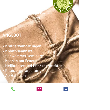
Stefans Kräuterkosmos
Stefan Stecher
Posselsdorf 21,
A
-3753 Pernegg
Mobil: 0699 /
127 55 126
E-Mail >>>
ANGEBOT
• Kräuterwanderungen
• Kreativseminare
• Schwammerlseminare
• Kochen am Feuer
• Heilkräuter und Pflanzenraritäten
• Pflanzenverarbeitung
• Ab Hofladen
In die Mailingliste eintragen
Nie wieder was verpassen