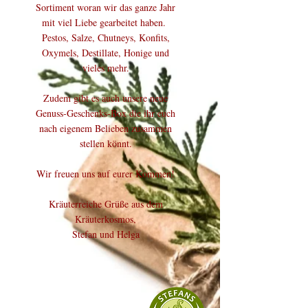
Sortiment woran wir das ganze Jahr
mit viel Liebe gearbeitet haben.
Pestos, Salze, Chutneys, Konfits,
Oxymels, Destillate, Honige und
vieles mehr.
​Zudem gibt es auch unsere neue
Genuss-Geschenks-Box die ihr euch
nach eigenem Belieben zusammen
stellen könnt.
Wir freuen uns auf eurer Kommen!
Kräuterreiche Grüße aus dem
Kräuterkosmos,
Stefan und Helga
KONTAKT