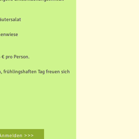
äutersalat
menwiese
 € pro Person.
 frühlingshaften Tag freuen sich
Anmelden >>>