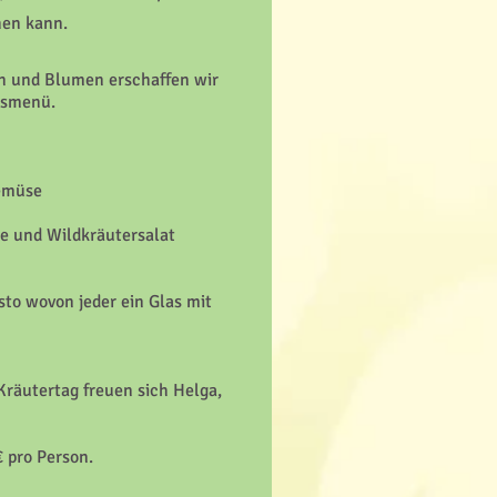
hen kann.
n und Blumen erschaffen wir
gsmenü.
Gemüse
se und Wildkräutersalat
to wovon jeder ein Glas mit
räutertag freuen sich Helga,
€
pro Person.