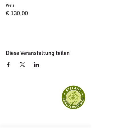
Preis
€ 130,00
Diese Veranstaltung teilen
KONTAKT
Stefans Kräuterkosmos
Stefan Stecher
Posselsdorf 21,
A
-3753 Pernegg
Mobil: 0699 /
127 55 126
E-Mail >>>