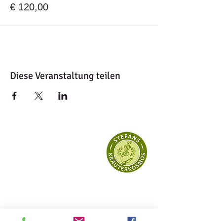
€ 120,00
Diese Veranstaltung teilen
KONTAKT
Stefans Kräuterkosmos
Stefan Stecher
Posselsdorf 21,
A
-3753 Pernegg
Mobil: 0699 /
127 55 126
E-Mail >>>
ANGEBOT