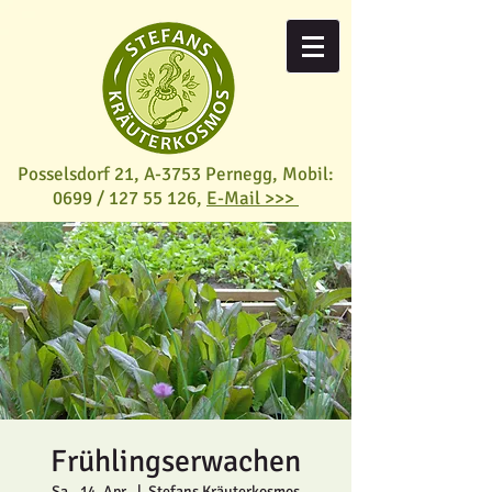
Posselsdorf 21, A-3753 Pernegg,
Mobil:
0699 /
127 55 126
,
E-Mail >>>
Frühlingserwachen
Sa., 14. Apr.
  |  
Stefans Kräuterkosmos