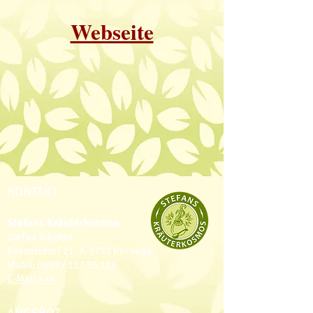
Webseite
KONTAKT
Stefans Kräuterkosmos
Stefan Stecher
Posselsdorf 21,
A
-3753 Pernegg
Mobil: 0699 /
127 55 126
E-Mail >>>