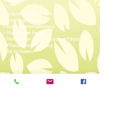
ANGEBOT
• Kräuterwanderungen
• Kreativseminare
• Schwammerlseminare
• Kochen am Feuer
• Heilkräuter und Pflanzenraritäten
• Pflanzenverarbeitung
• Ab Hofladen
In die Mailingliste eintragen
Nie wieder was verpassen
E-Mail
Ich stimme der
Datenschutzerklärung zu.
Datenschutzerklärung lesen